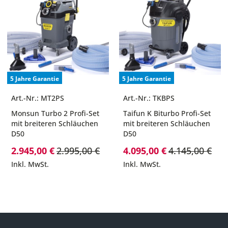
5 Jahre Garantie
5 Jahre Garantie
Art.-Nr.: MT2PS
Art.-Nr.: TKBPS
Monsun Turbo 2 Profi-Set
Taifun K Biturbo Profi-Set
mit breiteren Schläuchen
mit breiteren Schläuchen
D50
D50
Sonderpreis
Sonderpreis
2.945,00 €
2.995,00 €
4.095,00 €
4.145,00 €
Inkl. MwSt.
Inkl. MwSt.