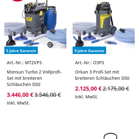
5 Jahre Garantie
5 Jahre Garantie
Art.-Nr.: MT2VPS
Art.-Nr.: O3PS
Monsun Turbo 2 Vollprofi-
Orkan 3 Profi-Set mit
Set mit breiteren
breiteren Schläuchen D50
Schläuchen D50
Sonderpreis
2.125,00 €
2.175,00 €
Sonderpreis
3.446,00 €
3.546,00 €
Inkl. MwSt.
Inkl. MwSt.