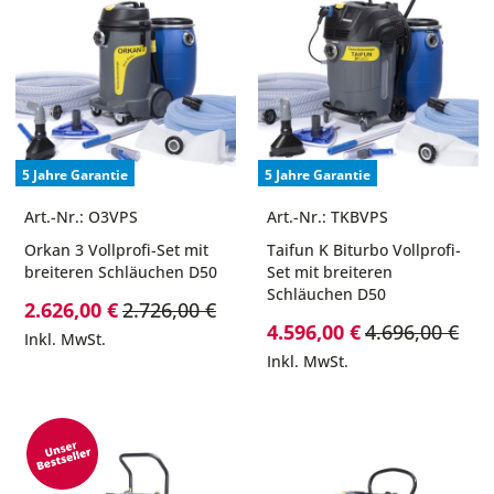
5 Jahre Garantie
5 Jahre Garantie
Art.-Nr.: O3VPS
Art.-Nr.: TKBVPS
Orkan 3 Vollprofi-Set mit
Taifun K Biturbo Vollprofi-
breiteren Schläuchen D50
Set mit breiteren
Schläuchen D50
Sonderpreis
2.626,00 €
2.726,00 €
Sonderpreis
4.596,00 €
4.696,00 €
Inkl. MwSt.
Inkl. MwSt.