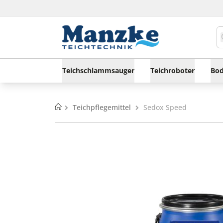
Teichschlammsauger
Teichroboter
Bod
Home
Teichpflegemittel
Sedox Speed
Zum
Zum
Ende
Anfang
der
der
Bildgalerie
Bildgalerie
springen
springen