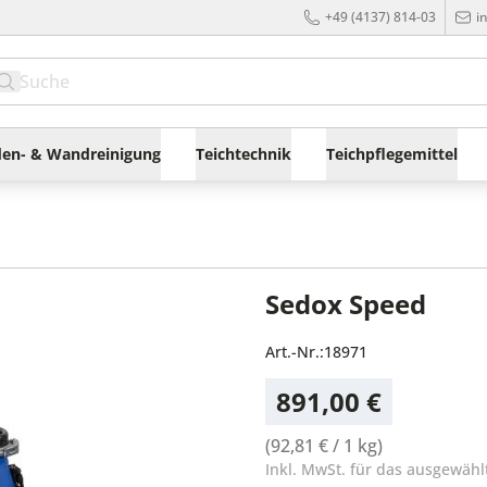
+49 (4137) 814-03
i
en- & Wandreinigung
Teichtechnik
Teichpflegemittel
Sedox Speed
Art.-Nr.:
18971
891,00 €
(
92,81 €
/ 1 kg)
Inkl. MwSt. für das ausgewähl