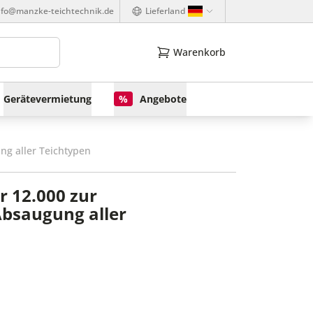
nfo@manzke-teichtechnik.de
Lieferland
Warenkorb
Gerätevermietung
%
Angebote
ng aller Teichtypen
 12.000 zur
Absaugung aller