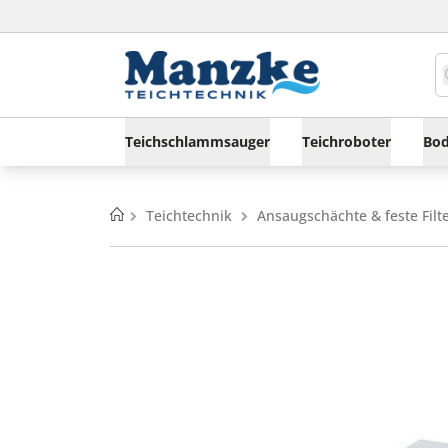
Teichschlammsauger
Teichroboter
Bod
Home
Teichtechnik
Ansaugschächte & feste Filt
Zum
Zum
Ende
Anfang
der
der
Bildgalerie
Bildgalerie
springen
springen