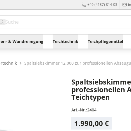
+49 (4137) 814-03
i
en- & Wandreinigung
Teichtechnik
Teichpflegemittel
ertechnik
Spaltsiebskimmer 12.000 zur professionellen Absaugu
Spaltsiebskimmer
professionellen 
Teichtypen
Art.-Nr.:
2404
1.990,00 €