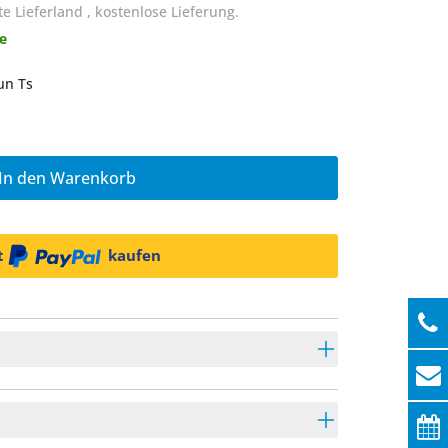
te Lieferland
,
kostenlose Lieferung.
ge
un Ts
In den Warenkorb
t
kaufen