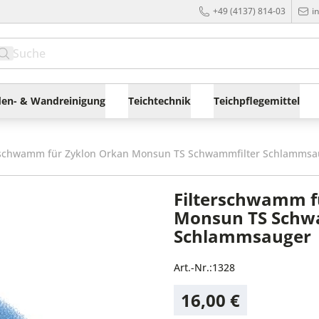
+49 (4137) 814-03
i
en- & Wandreinigung
Teichtechnik
Teichpflegemittel
rschwamm für Zyklon Orkan Monsun TS Schwammfilter Schlammsa
Filterschwamm f
Monsun TS Schw
Schlammsauger
Art.-Nr.:
1328
16,00 €