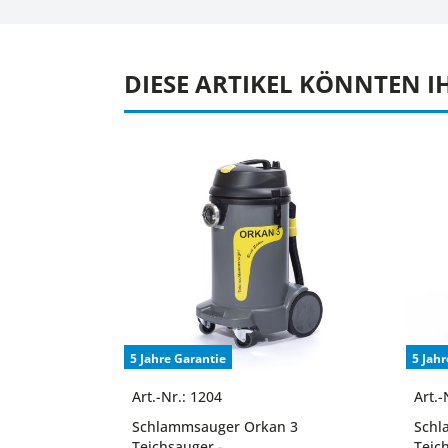
DIESE ARTIKEL KÖNNTEN I
5 Jahre Garantie
5 Jahr
Art.-Nr.: 1204
Art.-
Schlammsauger Orkan 3
Schl
Teichsauger -
Teic