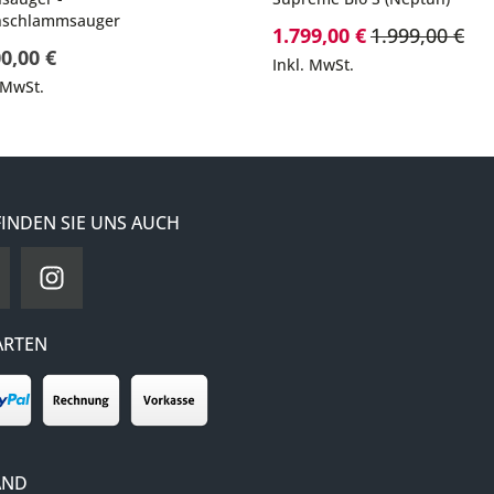
hschlammsauger
Sonderpreis
1.799,00 €
1.999,00 €
0,00 €
Inkl. MwSt.
 MwSt.
FINDEN SIE UNS AUCH
ARTEN
AND