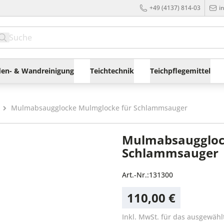
+49 (4137) 814-03
i
en- & Wandreinigung
Teichtechnik
Teichpflegemittel
n
Mulmabsaugglocke Mulmglocke für Schlammsauger
Mulmabsauggloc
Schlammsauger
Art.-Nr.:
131300
110,00 €
Inkl. MwSt. für das ausgewähl