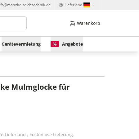
nfo@manzke-teichtechnik.de
Lieferland
Warenkorb
Gerätevermietung
%
Angebote
ke Mulmglocke für
te Lieferland
,
kostenlose Lieferung.