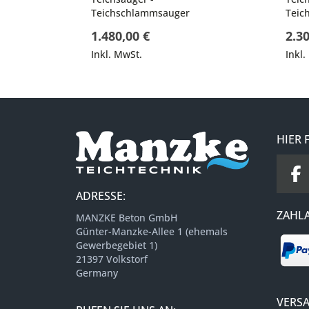
Teichschlammsauger
Teic
1.480,00 €
2.30
Inkl. MwSt.
Inkl.
HIER 
ADRESSE:
ZAHL
MANZKE Beton GmbH
Günter-Manzke-Allee 1 (ehemals
Gewerbegebiet 1)
21397 Volkstorf
Germany
VERS