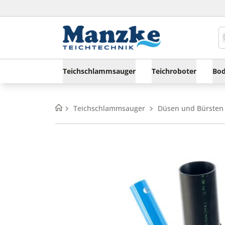
Teichschlammsauger
Teichroboter
Bod
Home
Teichschlammsauger
Düsen und Bürste
Zum
Zum
Ende
Anfang
der
der
Bildgalerie
Bildgalerie
springen
springen