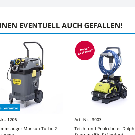
HNEN EVENTUELL AUCH GEFALLEN!
e Garantie
Nr.: 1206
Art.-Nr.: 3003
ammsauger Monsun Turbo 2
Teich- und Poolroboter Dolph
hsauger -
Supreme Bio S (Neptun)