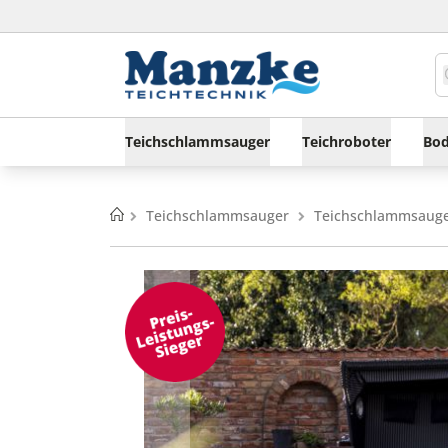
Teichschlammsauger
Teichroboter
Bod
Home
Teichschlammsauger
Teichschlammsauge
Zum
Zum
Ende
Anfang
der
der
Bildgalerie
Bildgalerie
springen
springen