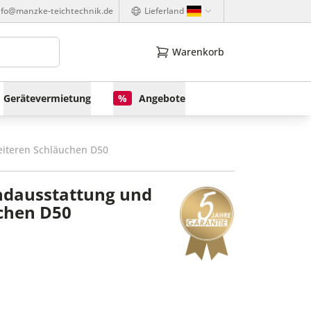
nfo@manzke-teichtechnik.de
Lieferland
Warenkorb
Gerätevermietung
%
Angebote
eiteren Schläuchen D50
ndausstattung und
uchen D50