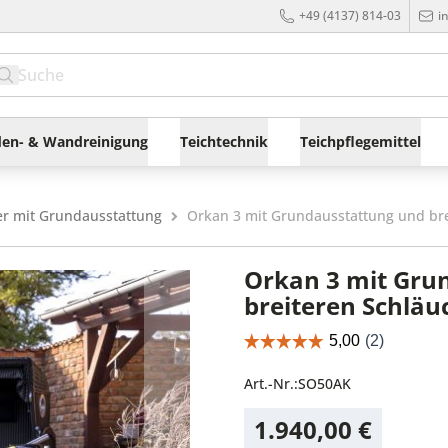
+49 (4137) 814-03
i
en- & Wandreinigung
Teichtechnik
Teichpflegemittel
r mit Grundausstattung
Orkan 3 mit Grundausstattung und br
Orkan 3 mit Gru
breiteren Schlä
Art.-Nr.:
SO50AK
1.940,00 €