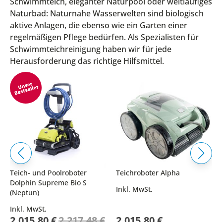
Schwimmteich, eleganter Naturpool oder weitläufiges
Naturbad: Naturnahe Wasserwelten sind biologisch
aktive Anlagen, die ebenso wie ein Garten einer
regelmäßigen Pflege bedürfen. Als Spezialisten für
Schwimmteichreinigung haben wir für jede
Herausforderung das richtige Hilfsmittel.
Teich- und Poolroboter
Teichroboter Alpha
Dolphin Supreme Bio S
Inkl. MwSt.
(Neptun)
Inkl. MwSt.
Sonderpreis
2.015,80 €
2.217,48 €
2.015,80 €