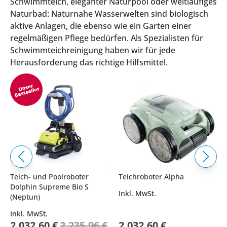
Schwimmteich, eleganter Naturpool oder weitläufiges
Naturbad: Naturnahe Wasserwelten sind biologisch
aktive Anlagen, die ebenso wie ein Garten einer
regelmäßigen Pflege bedürfen. Als Spezialisten für
Schwimmteichreinigung haben wir für jede
Herausforderung das richtige Hilfsmittel.
Teich- und Poolroboter
Teichroboter Alpha
Dolphin Supreme Bio S
Inkl. MwSt.
(Neptun)
Inkl. MwSt.
Sonderpreis
2.032,60 €
2.235,96 €
2.032,60 €