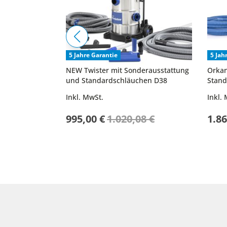
5 Jahre Garantie
5 Jah
NEW Twister mit Sonderausstattung
Orkan
und Standardschläuchen D38
Stand
Inkl. MwSt.
Inkl.
Sonderpreis
995,00 €
1.020,08 €
1.86