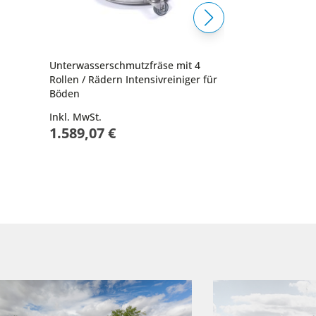
Unterwasserschmutzfräse mit 4
Profi-Teichpu
Rollen / Rädern Intensivreiniger für
750Watt mit T
Böden
Inkl. MwSt.
Inkl. MwSt.
1.589,07 €
1.384,03 €