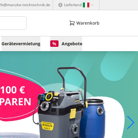
nfo@manzke-teichtechnik.de
Lieferland
Warenkorb
Gerätevermietung
%
Angebote