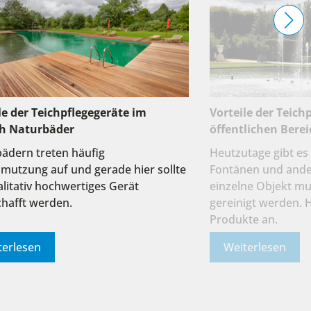
le der Teichpflegegeräte im
Vorteile der Teich
ch Naturbäder
öffentlichen Bere
ädern treten häufig
Heutzutage gibt es 
mutzung auf und gerade hier sollte
Fontänen und ander
alitativ hochwertiges Gerät
einzelne Objekt m
hafft werden.
gereinigt werden. H
Produkte an.
terlesen
Weiterlesen