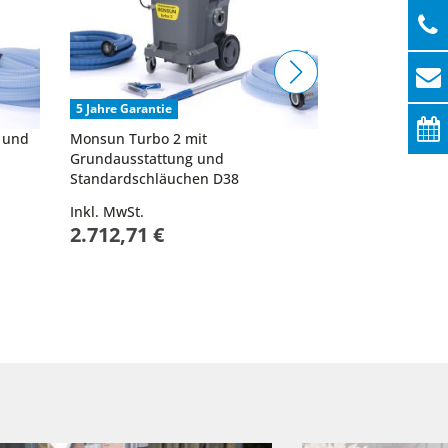
5 Jahre Garantie
5 Jahre Garanti
 und
Monsun Turbo 2 mit
Monsun Turbo 
Grundausstattung und
Grundausstatt
Standardschläuchen D38
Schläuchen D
Inkl. MwSt.
Inkl. MwSt.
2.712,71 €
2.829,58 €