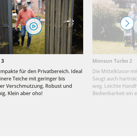
 3
Monsun Turbo 2
mpakte für den Privatbereich. Ideal
Die Mittelklasse mi
einere Teiche mit geringer bis
Saugt auch hartnä
rer Verschmutzung. Robust und
weg. Leichte Hand
ig. Klein aber oho!
Bedienbarkeit ein 