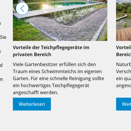
n
Sie
Vorteile der Teichpflegegeräte im
Vortei
k
privaten Bereich
Berei
Viele Gartenbesitzer erfüllen sich den
Naturb
nd
Traum eines Schwimmteichs im eigenen
Versch
Garten. Für eine schnelle Reinigung sollte
ein qu
em
ein hochwertiges Teichpflegegerät
angesc
angeschafft werden.
Weiterlesen
Wei