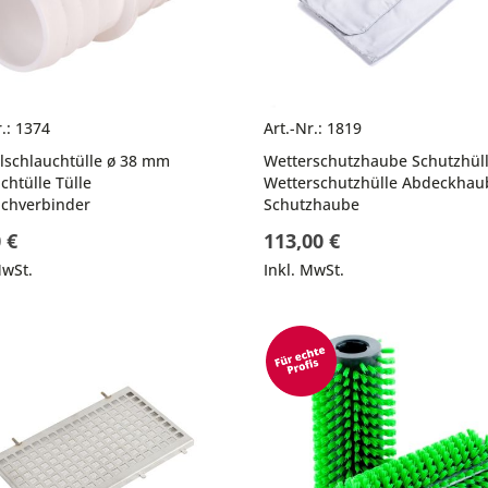
r.: 1374
Art.-Nr.: 1819
lschlauchtülle ø 38 mm
Wetterschutzhaube Schutzhül
chtülle Tülle
Wetterschutzhülle Abdeckhau
uchverbinder
Schutzhaube
 €
113,00 €
MwSt.
Inkl. MwSt.