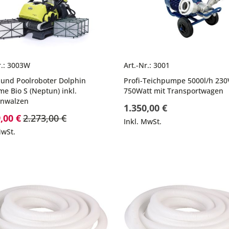
r.: 3003W
Art.-Nr.: 3001
 und Poolroboter Dolphin
Profi-Teichpumpe 5000l/h 230
e Bio S (Neptun) inkl.
750Watt mit Transportwagen
enwalzen
1.350,00 €
rpreis
,00 €
2.273,00 €
Inkl. MwSt.
MwSt.