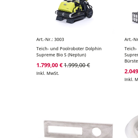
Art.-Nr.: 3003
Art.-N
Teich- und Poolroboter Dolphin
Teich-
Supreme Bio S (Neptun)
Suprem
Bürst
Sonderpreis
1.799,00 €
1.999,00 €
Sonde
2.049
Inkl. MwSt.
Inkl. 